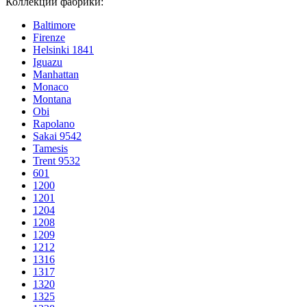
Коллекции фабрики:
Baltimore
Firenze
Helsinki 1841
Iguazu
Manhattan
Monaco
Montana
Obi
Rapolano
Sakai 9542
Tamesis
Trent 9532
601
1200
1201
1204
1208
1209
1212
1316
1317
1320
1325