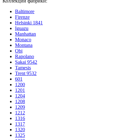
Коллекции фабрики:
Baltimore
Firenze
Helsinki 1841
Iguazu
Manhattan
Monaco
Montana
Obi
Rapolano
Sakai 9542
Tamesis
Trent 9532
601
1200
1201
1204
1208
1209
1212
1316
1317
1320
1325