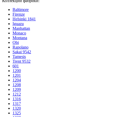
Коллекции фабрики:
Baltimore
Firenze
Helsinki 1841
Iguazu
Manhattan
Monaco
Montana
Obi
Rapolano
Sakai 9542
Tamesis
Trent 9532
601
1200
1201
1204
1208
1209
1212
1316
1317
1320
1325