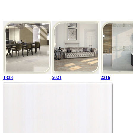
1338
5021
2216